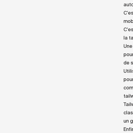
auto
C'es
mobi
C'es
la t
Une 
pour
de s
Util
pour
comp
tail
Tail
clas
un g
Enfi