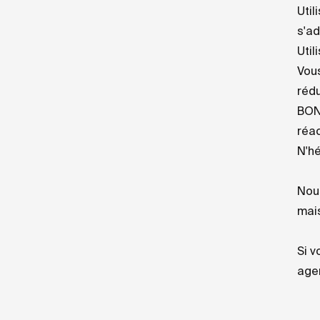
Util
s'ad
Util
Vous
rédu
BONU
réac
N'hé
Nous
mai
Si v
age