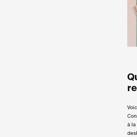
Qu
r
Voic
Conc
à la
desk