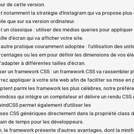
ur de cette version.
t notamment la stratégie d'Instagram qui va propose plus 
le que sur sa version ordinateur.
t un classique : utiliser des médias queries pour appliquer
aille d'écran qui va afficher votre site.
autre pratique couramment adoptée : l'utilisation des uni
centages ou les em pour définir les dimensions de vos él
'adapter à différentes tailles d'écran.
iser un framework CSS : un framework CSS va rassembler pl
rez appliquer à votre site web afin de faciliter sa mise en
tent parmi les framework les plus célèbres, notre préfér
windcss
qui intègre un compilateur et délivre un rendu CSS d
windCSS permet également d'utiliser les
ses CSS génériques directement dans la propriété class d
ain de temps pour les développeurs.
n, le framework présente d'autres avantages, dont la minif