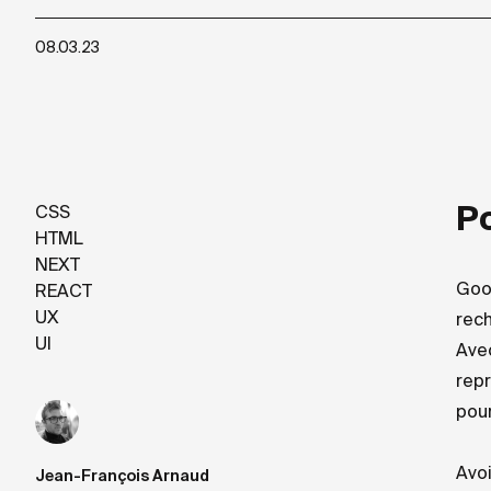
08.03.23
Po
CSS
HTML
NEXT
Goog
REACT
UX
rech
UI
Ave
repr
pour
Avoi
Jean-François Arnaud