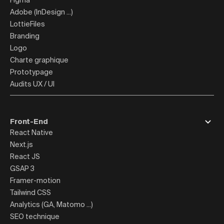
Adobe (InDesign ...)
LottieFiles
Branding
Logo
Charte graphique
Prototypage
Audits UX / UI
Front-End
React Native
Next.js
React JS
GSAP 3
Framer-motion
Tailwind CSS
Analytics (GA, Matomo ...)
SEO technique