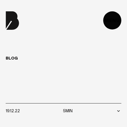
MENU
BLOG
CRÉER
DES
APPLICATIONS
MOBILES
AVEC
REACT
NATIVE
19.12.22
5MIN