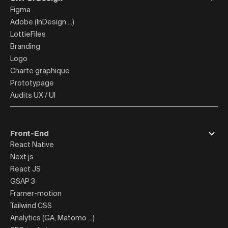
Figma
Adobe (InDesign ...)
LottieFiles
Branding
Logo
Charte graphique
Prototypage
Audits UX / UI
Front-End
React Native
Next.js
React JS
GSAP 3
Framer-motion
Tailwind CSS
Analytics (GA, Matomo ...)