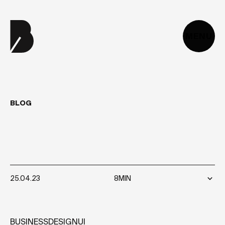
MENU
BLOG
COMBIEN
COUTE
UN
LOGO
?
25.04.23
8MIN
BUSINESS
DESIGN
UI