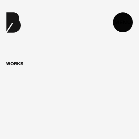
MENU
WORKS
CA
VA
CLASHER
cavaclasher