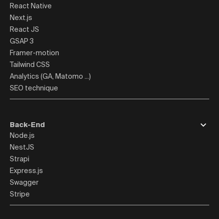
React Native
Next.js
React JS
GSAP 3
Framer-motion
Tailwind CSS
Analytics (GA, Matomo ...)
SEO technique
Back-End
Node.js
NestJS
Strapi
Express.js
Swagger
Stripe