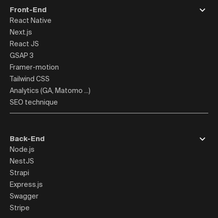
Front-End
React Native
Next.js
React JS
GSAP 3
Framer-motion
Tailwind CSS
Analytics (GA, Matomo ...)
SEO technique
Back-End
Node.js
NestJS
Strapi
Express.js
Swagger
Stripe