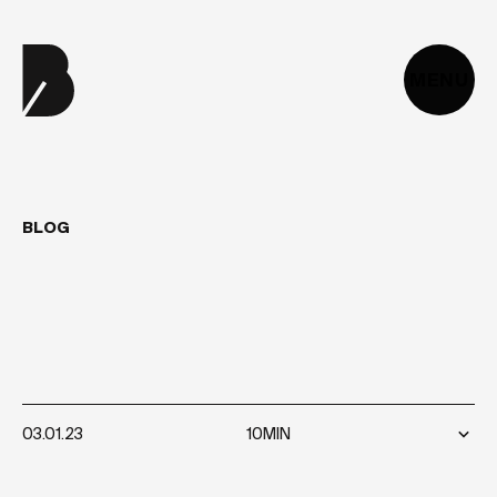
MENU
BLOG
DÉRISQUER
SON
PROJET
WEB
AVEC
LE
LEAN
STARTUP
03.01.23
10MIN